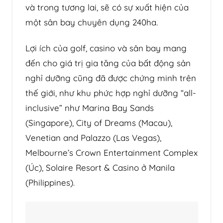
và trong tương lai, sẽ có sự xuất hiện của
một sân bay chuyên dụng 240ha.
Lợi ích của golf, casino và sân bay mang
đến cho giá trị gia tăng của bất động sản
nghỉ dưỡng cũng đã được chứng minh trên
thế giới, như khu phức hợp nghỉ dưỡng “all-
inclusive” như Marina Bay Sands
(Singapore), City of Dreams (Macau),
Venetian and Palazzo (Las Vegas),
Melbourne’s Crown Entertainment Complex
(Úc), Solaire Resort & Casino ở Manila
(Philippines).