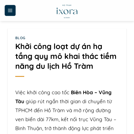
Skip
to
content
BLOG
Khởi công loạt dự án hạ
tầng quy mô khai thác tiềm
năng du lịch Hồ Tràm
Việc khởi công cao tốc
Biên Hòa – Vũng
Tàu
giúp rút ngắn thời gian di chuyển từ
TPHCM đến Hồ Tràm và mở rộng đường
ven biển dài 77km, kết nối trục Vũng Tàu –
Bình Thuận, trở thành động lực phát triển