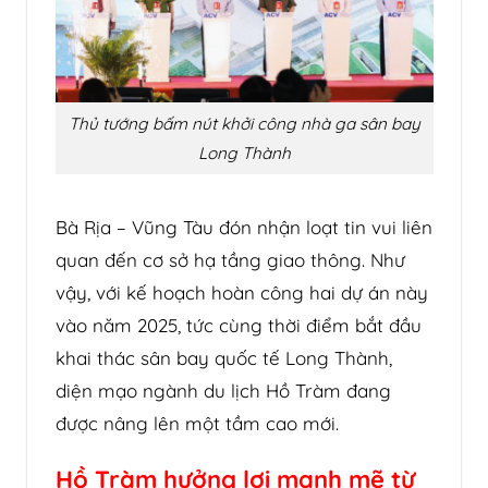
Thủ tướng bấm nút khởi công nhà ga sân bay
Long Thành
Bà Rịa – Vũng Tàu đón nhận loạt tin vui liên
quan đến cơ sở hạ tầng giao thông. Như
vậy, với kế hoạch hoàn công hai dự án này
vào năm 2025, tức cùng thời điểm bắt đầu
khai thác sân bay quốc tế Long Thành,
diện mạo ngành du lịch Hồ Tràm đang
được nâng lên một tầm cao mới.
Hồ Tràm hưởng lợi mạnh mẽ từ