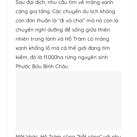
Sau đại dịch, nhu cầu tìm về mảng xanh
càng gia tăng. Các chuyến du lịch không
còn đơn thuần là “đi và chơi” mà nó còn là
chuyến nghỉ dưỡng để sống giữa thiên
nhiên trong lành và Hồ Tràm có mảng
xanh khổng lồ mà cả thế giới đang tìm
kiếm, đó là 11.000ha rừng nguyên sinh
Phước Bửu Bình Châu.
Mặt khác, Hồ Tràm cũng “bắt sóng” với nhu