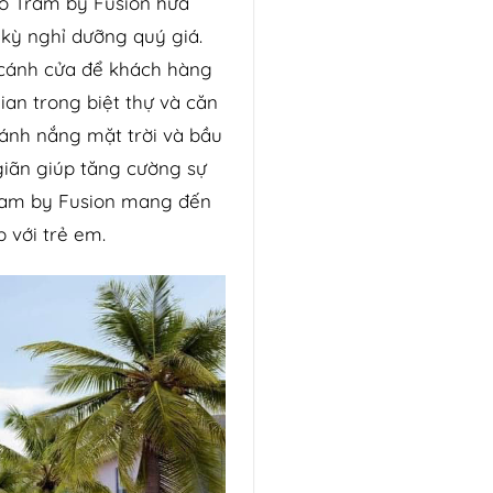
a Ho Tram by Fusion hứa
kỳ nghỉ dưỡng quý giá.
a cánh cửa để khách hàng
ian trong biệt thự và căn
, ánh nắng mặt trời và bầu
giãn giúp tăng cường sự
 Tram by Fusion mang đến
 với trẻ em.