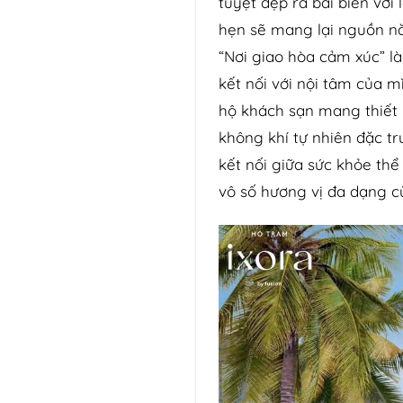
tuyệt đẹp ra bãi biển với 
hẹn sẽ mang lại nguồn nă
“Nơi giao hòa cảm xúc” là
kết nối với nội tâm của 
hộ khách sạn mang thiết k
không khí tự nhiên đặc t
kết nối giữa sức khỏe thể
vô số hương vị đa dạng c