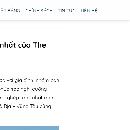
ẶT BẰNG
CHÍNH SÁCH
TIN TỨC
LIÊN HỆ
 nhất của The
hợp với gia đình, nhóm bạn
 phức hợp nghỉ dưỡng
mảnh ghép” mới nhất mang
Bà Rịa – Vũng Tàu cùng