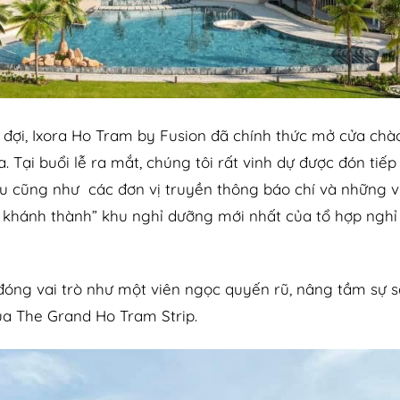
 đợi, Ixora Ho Tram by Fusion đã chính thức mở cửa ch
a. Tại buổi lễ ra mắt, chúng tôi rất vinh dự được đón tiế
àu cũng như các đơn vị truyền thông báo chí và những v
 khánh thành” khu nghỉ dưỡng mới nhất của tổ hợp nghỉ 
đóng vai trò như một viên ngọc quyến rũ, nâng tầm sự 
a The Grand Ho Tram Strip.