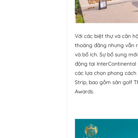
Với các biệt thự và căn 
thoáng đãng nhưng vẫn ri
và bổ ích. Sự bổ sung mới
động tại InterContinenta
các lựa chọn phong cách 
Strip, bao gồm sân golf T
Awards.