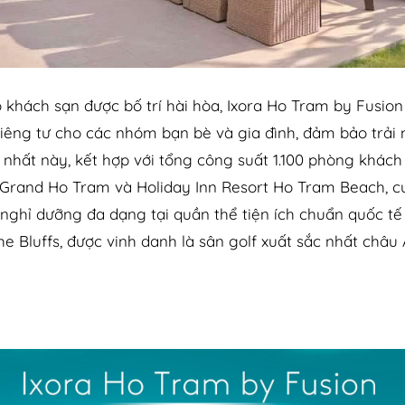
hộ khách sạn được bố trí hài hòa, Ixora Ho Tram by Fusi
êng tư cho các nhóm bạn bè và gia đình, đảm bảo trải 
 nhất này, kết hợp với tổng công suất 1.100 phòng khác
l Grand Ho Tram và Holiday Inn Resort Ho Tram Beach, 
nghỉ dưỡng đa dạng tại quần thể tiện ích chuẩn quốc t
he Bluffs, được vinh danh là sân golf xuất sắc nhất châu 