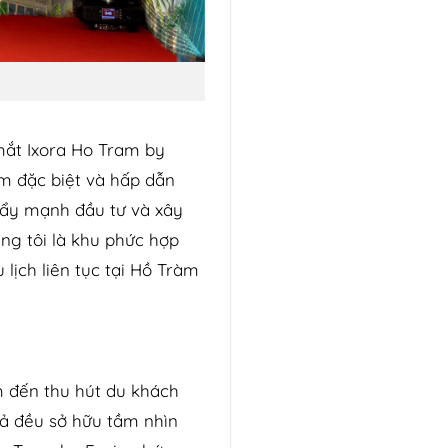
mắt Ixora Ho Tram by
m đặc biệt và hấp dẫn
 đẩy mạnh đầu tư và xây
ng tôi là khu phức hợp
 lịch liên tục tại Hồ Tràm
m đến thu hút du khách
cả đều sở hữu tầm nhìn