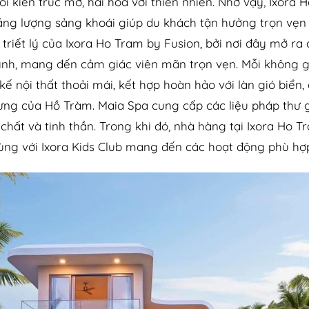
lối kiến ​​trúc mở, hài hòa với thiên nhiên. Nhờ vậy, Ixor
ng lượng sảng khoái giúp du khách tận hưởng trọn vẹn 
 triết lý của Ixora Ho Tram by Fusion, bởi nơi đây mở r
mình, mang đến cảm giác viên mãn trọn vẹn. Mỗi không g
ế nội thất thoải mái, kết hợp hoàn hảo với làn gió biển
rưng của Hồ Tràm. Maia Spa cung cấp các liệu pháp thư 
 chất và tinh thần. Trong khi đó, nhà hàng tại Ixora Ho
ùng với Ixora Kids Club mang đến các hoạt động phù hợp