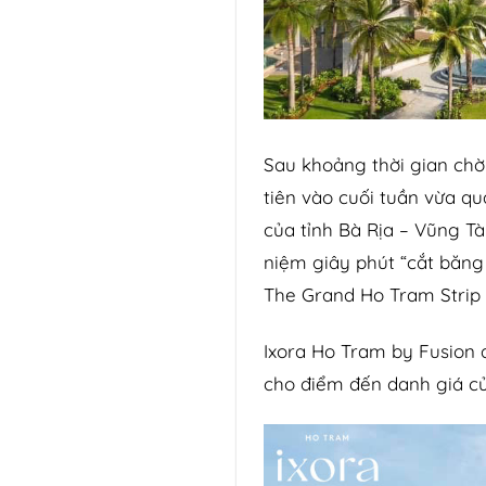
Sau khoảng thời gian chờ
tiên vào cuối tuần vừa qu
của tỉnh Bà Rịa – Vũng T
niệm giây phút “cắt băng
The Grand Ho Tram Strip
Ixora Ho Tram by Fusion 
cho điểm đến danh giá củ