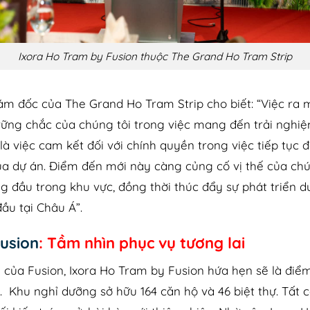
Ixora Ho Tram by Fusion thuộc The Grand Ho Tram Strip
m đốc của The Grand Ho Tram Strip cho biết: “Việc ra 
vững chắc của chúng tôi trong việc mang đến trải nghiệ
là việc cam kết đối với chính quyền trong việc tiếp tục
ủa dự án. Điểm đến mới này càng củng cố vị thế của chú
ng đầu trong khu vực, đồng thời thúc đẩy sự phát triển du
u tại Châu Á”.
usion
: Tầm nhìn phục vụ tương lai
 của Fusion, Ixora Ho Tram by Fusion hứa hẹn sẽ là điể
. Khu nghỉ dưỡng sở hữu 164 căn hộ và 46 biệt thự. Tất 