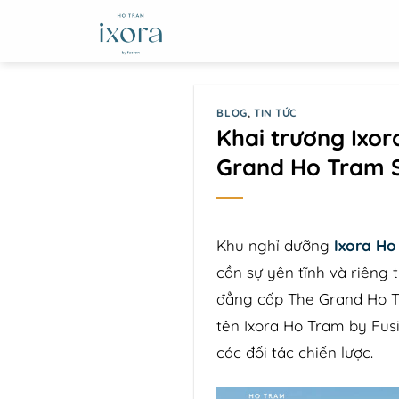
Skip
to
content
BLOG
,
TIN TỨC
Khai trương Ixo
Grand Ho Tram S
Khu nghỉ dưỡng
Ixora Ho
cần sự yên tĩnh và riêng 
đẳng cấp The Grand Ho Tr
tên Ixora Ho Tram by Fus
các đối tác chiến lược.