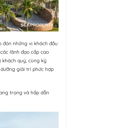
ào đón những vị khách đầu
p các lãnh đạo cấp cao
ị khách quý, cùng kỷ
dưỡng giải trí phức hợp
sang trọng và hấp dẫn