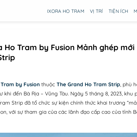
IXORA HO TRAM
VỊ TRÍ
TIỆN ÍCH
M
ra Ho Tram by Fusion Mảnh ghép mới
trip
 Tram by Fusion
thuộc
The Grand Ho Tram Strip
, phù 
tư khi đến Bà Rịa – Vũng Tàu. Ngày 5 tháng 8, 2023, khu
am Strip đã tổ chức sự kiện chính thức khai trương “
ion, với sự tham gia của các lãnh đạo cấp cao của tỉnh 